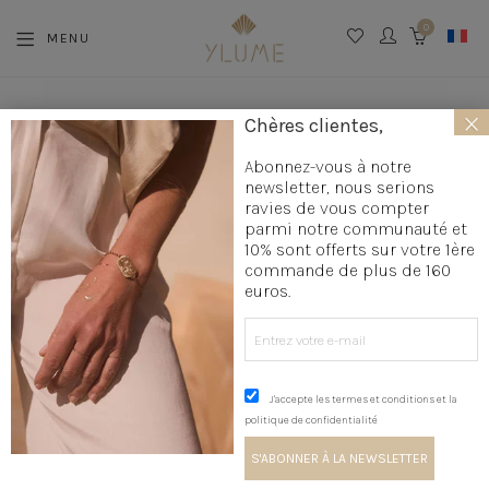
0
MENU
CART
×
La boutique
»
Création bijoux
»
Boucle d'oreille originale créateur
Chères clientes,
»
Boucles d'oreilles créoles
»
Boucles d'oreilles créoles fantaisie
Abonnez-vous à notre
newsletter, nous serions
BOUCLES D'OREILLES CRÉOLES
ravies de vous compter
FANTAISIE
parmi notre communauté et
10% sont offerts sur votre 1ère
commande de plus de 160
euros.
← La boutique
← Boucles d'oreilles créoles
← Boucle d'oreille originale créateur
← Création bijoux
J'accepte les termes et conditions et la
politique de confidentialité