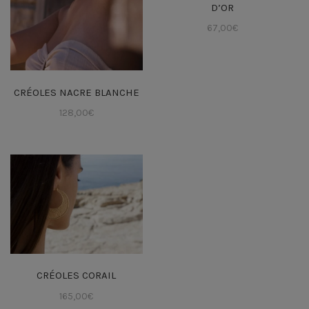
D’OR
67,00
€
CRÉOLES NACRE BLANCHE
128,00
€
CRÉOLES CORAIL
165,00
€