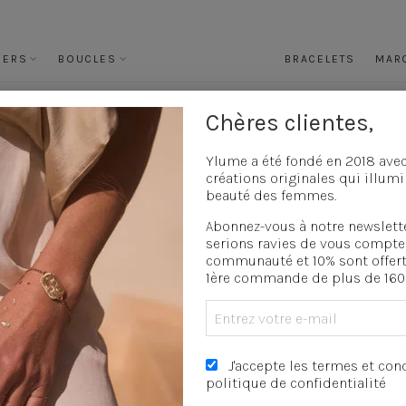
IERS
BOUCLES
BRACELETS
MAR
Chères clientes,
oucles d'oreilles mariage
»
Créoles green aventurine
Créoles green aven
Ylume a été fondé en 2018 ave
créations originales qui illumi
beauté des femmes.
Abonnez-vous à notre newslett
DESCRIPTION
COMPOSITION
serions ravies de vous compte
Les créoles martelées plaquées
communauté et 10% sont offert
pierres naturelles vertes qui
1ère commande de plus de 160 
naturelles peuvent se retirer à 
en un, canon pour l’été et parfa
élégance.
J'accepte les termes et cond
122,00
€
politique de confidentialité