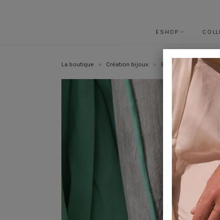
ESHOP
COLL
La boutique
»
Création bijoux
»
Bijoux mariage
»
B