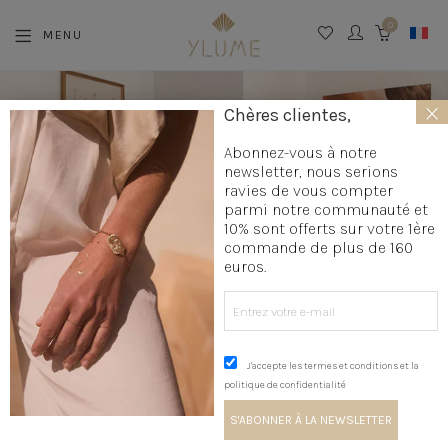
0
MENU
CART
×
Chères clientes,
Abonnez-vous à notre
newsletter, nous serions
LE SHOWROOM
ravies de vous compter
parmi notre communauté et
10% sont offerts sur votre 1ère
commande de plus de 160
euros.
J'accepte les termes et conditions et la
C’est en plein cœur de la ville d’Aix-en-Provence
politique de confidentialité
qu’est né le showroom d’YLUME en Mars 2023, un
lieu baigné de lumière, à quelques pas de la place