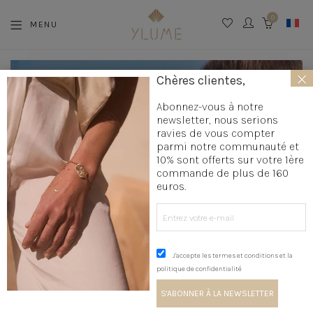
0
MENU
CART
Créateur
×
Chères clientes,
bijoux
fantaisie
Abonnez-vous à notre
newsletter, nous serions
haut
ravies de vous compter
parmi notre communauté et
de
10% sont offerts sur votre 1ère
commande de plus de 160
gamme
euros.
J'accepte les termes et conditions et la
politique de confidentialité