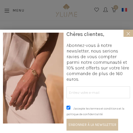
0
MENU
CART
×
La boutique
»
Création bijoux
»
Bijoux mariage
»
Boucles
Chères clientes,
d'oreilles mariage
»
Single puce de lumière
Abonnez-vous à notre
newsletter, nous serions
ravies de vous compter
parmi notre communauté et
10% sont offerts sur votre 1ère
commande de plus de 160
euros.
J'accepte les termes et conditions et la
politique de confidentialité