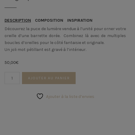
DESCRIPTION
COMPOSITION
INSPIRATION
Découvrez la puce de lumière vendue à l’unité pour orner votre
oreille d’une barrette dorée. Combinez là avec de multiples
boucles d’oreilles pour le côté fantaisie et originale.
Un joli mot pétillant est gravé à l’intérieur.
50,00
€
quantité
AJOUTER AU PANIER
de
Single
puce
Ajouter à la liste d’envies
de
lumière