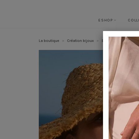
ESHOP
COLL
La boutique
»
Création bijoux
»
Bijoux mariage
»
B