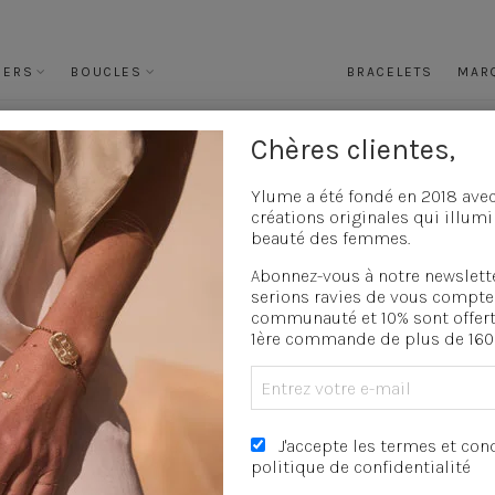
IERS
BOUCLES
BRACELETS
MAR
Chères clientes,
oucles d'oreilles mariage
»
Boucles d’oreilles asymétriques
Boucles d’oreilles
Ylume a été fondé en 2018 ave
créations originales qui illumi
beauté des femmes.
Abonnez-vous à notre newslett
DESCRIPTION
COMPOSITION
serions ravies de vous compte
Découvrez nos
boucles d’orei
communauté et 10% sont offert
design art deco et les petits zir
1ère commande de plus de 160 
Un joli mot pétillant est grav
longueur et iront avec toutes vo
160,00
€
J'accepte les termes et cond
politique de confidentialité
quantité
AJOUTER AU PANI