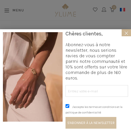
0
MENU
CART
×
Chères clientes,
Abonnez-vous à notre
21
21 MARS 2019
newsletter, nous serions
MARS
UN BEAU JOUR AVEC YLUME
ravies de vous compter
2019
parmi notre communauté et
10% sont offerts sur votre 1ère
commande de plus de 160
euros.
J'accepte les termes et conditions et la
politique de confidentialité