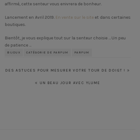
affirmé, cette senteur vous enivrera de bonheur.
Lancement en Avril 2019.
En vente sur le site
et dans certaines
boutiques.
Bientôt, je vous explique tout sur la senteur choisie … Un peu
de patience …
BIJOUX
CATÉGORIE DE PARFUM
PARFUM
Navigation
DES ASTUCES POUR MESURER VOTRE TOUR DE DOIGT !
de
UN BEAU JOUR AVEC YLUME
l’article