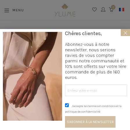
0
MENU
CART
×
Chères clientes,
Abonnez-vous à notre
27
13 MARS 2019
newsletter, nous serions
NOVEMBRE
COMMENT CHOISIR SON PARFUM
ravies de vous compter
2025
parmi notre communauté et
10% sont offerts sur votre 1ère
commande de plus de 160
euros.
J'accepte les termes et conditions et la
politique de confidentialité