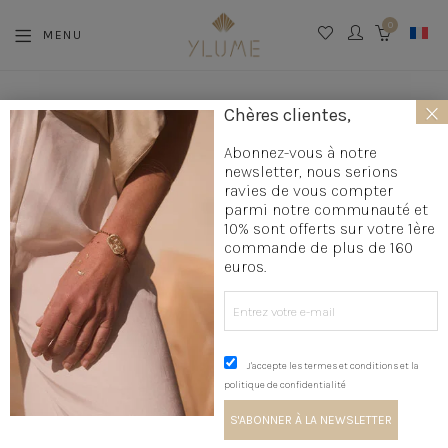
0
MENU
CART
×
Chères clientes,
Abonnez-vous à notre
newsletter, nous serions
ravies de vous compter
Étiquette :
matériaux
parmi notre communauté et
10% sont offerts sur votre 1ère
commande de plus de 160
euros.
4
18 SEPTEMBRE 2018
OCTOBRE
COMMENT J’AI CHOISI MES
2018
J'accepte les termes et conditions et la
MATÉRIAUX ?
politique de confidentialité