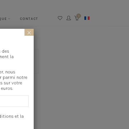
0
QUE
CONTACT
CART
×
c des
nent la
er, nous
r parmi notre
s sur votre
euros.
GALETS
itions et la