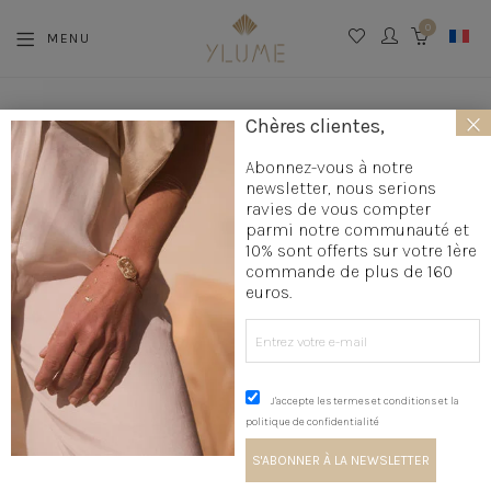
0
MENU
CART
×
La boutique
»
Création bijoux
»
Pochette bijoux
»
Pochette à
Chères clientes,
bijoux YLUME
Abonnez-vous à notre
newsletter, nous serions
ravies de vous compter
parmi notre communauté et
10% sont offerts sur votre 1ère
commande de plus de 160
euros.
J'accepte les termes et conditions et la
politique de confidentialité