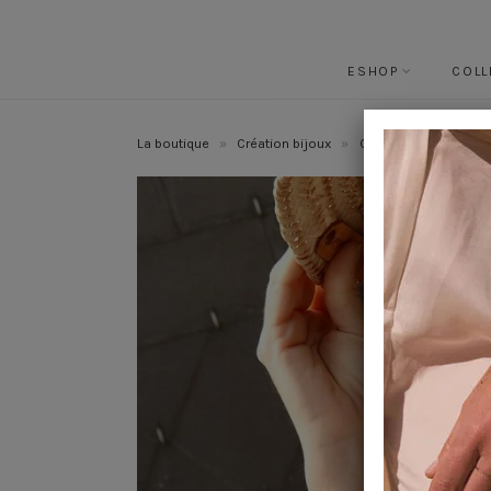
ESHOP
COLL
La boutique
»
Création bijoux
»
Colliers créateur
»