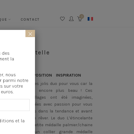
0
QUE
CONTACT
CART
×
UO L’immortelle
c des
nent la
er, nous
SCRIPTION
COMPOSITION
INSPIRATION
r parmi notre
UME a composé des jolis duo pour vous car la
s sur votre
perposition, c’est encore plus beau ! Ces
euros.
dailles aux feuillages ont été imaginées,
ssinées et fabriquées avec passion pour vous
poser des colliers dans la tendance et avant
t pour vous faire rêver. Le duo L’étincelante
itions et la
tient un collier petite médaille palmier/chaine
ille pastille et un collier grande médaille