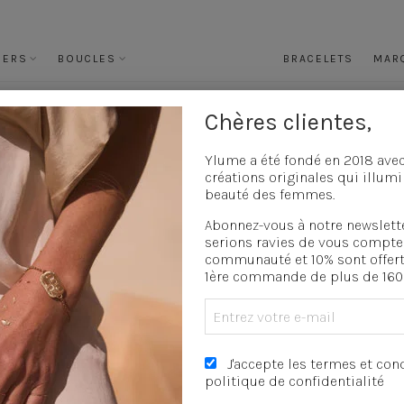
IERS
BOUCLES
BRACELETS
MAR
Chères clientes,
Collier médaille
»
DUO L’immortelle
D
Ylume a été fondé en 2018 ave
créations originales qui illumi
beauté des femmes.
Abonnez-vous à notre newslett
DE
serions ravies de vous compte
YL
communauté et 10% sont offert
su
1ère commande de plus de 160 
mé
de
pro
tou
J'accepte les termes et cond
con
politique de confidentialité
ma