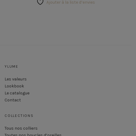
de
Ajouter à la liste d’envies
corps
Galets
YLUME
Les valeurs
Lookbook
Le catalogue
Contact
COLLECTIONS
Tous nos colliers
Toutes nos boucles d’oreilles