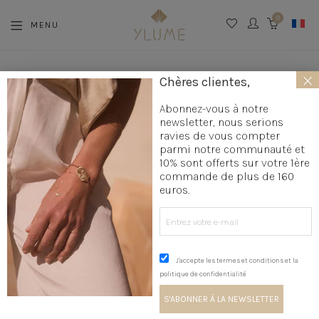
0
MENU
CART
×
La boutique
»
Création bijoux
»
Colliers créateur
»
Collier sautoir
Chères clientes,
»
Sautoir bohème
»
Collier de corps Galets
Abonnez-vous à notre
newsletter, nous serions
ravies de vous compter
parmi notre communauté et
10% sont offerts sur votre 1ère
commande de plus de 160
euros.
J'accepte les termes et conditions et la
politique de confidentialité