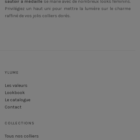
sautoir à médaille
se marie avec de nombreux looks féminins.
Privilégiez un haut uni pour mettre la lumière sur le charme
raffiné de vos jolis colliers dorés.
YLUME
Les valeurs
Lookbook
Le catalogue
Contact
COLLECTIONS
Tous nos colliers